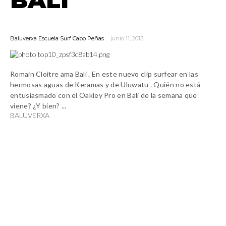
Baluverxa Escuela Surf Cabo Peñas
junio 11, 2013
Romain
Cloitre
ama
Bali
.
En este nuevo clip surfear
en
las
hermosas
aguas de
Keramas
y
de
Ulu
watu
.
Quién
no está
entusiasmado con
el
Oakley
Pro
en
Bali
de
la semana que
viene
?
¿Y bien? ...
BALUVERXA