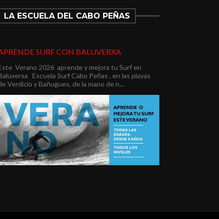
LA ESCUELA DEL CABO PEÑAS
APRENDE SURF CON BALUVERXA
Este Verano 2026 aprende y mejora tu Surf en
Baluverxa Escuela Surf Cabo Peñas , en las playas
de Verdicio y Bañugues, de la mano de n...