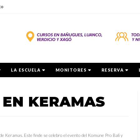
to
LA ESCUELA
MONITORES
RESERVA
 EN KERAMAS
e Keramas. Este finde se celebro el evento del Komune Pro Bali y