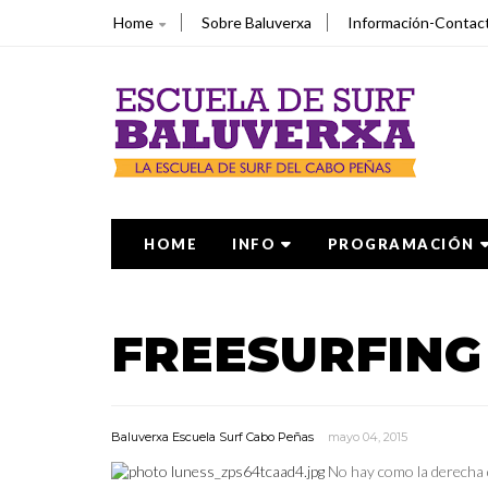
Home
Sobre Baluverxa
Información-Contac
HOME
INFO
PROGRAMACIÓN
FREESURFING
Baluverxa Escuela Surf Cabo Peñas
mayo 04, 2015
No hay como la derecha d