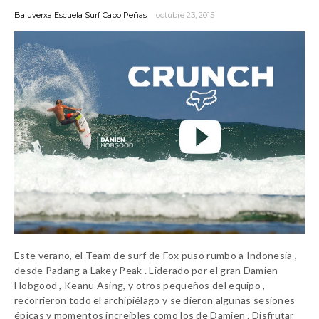
Baluverxa Escuela Surf Cabo Peñas
octubre 23, 2015
Este
verano, el
Team de surf de Fox
puso rumbo
a Indonesia ,
desde
Padang a
Lakey
Peak
.
Liderado
por el gran
Damien
Hobgood
, Keanu
Asing
, y otros pequeños del equipo
,
recorrieron
todo el
archipiélago y
se dieron
algunas
sesiones
épicas y
momentos
increíbles
como los de Damien . Disfrutar