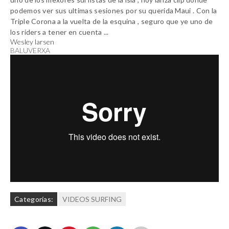
podemos ver sus ultimas sesiones por su querida
Maui
. Con la
Triple Corona a la vuelta de la esquina , seguro que ye uno de
los riders a tener en cuenta ...
Wesley larsen
BALUVERXA
Categorías:
VIDEOS SURFING