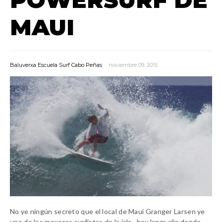
MAUI
Baluverxa Escuela Surf Cabo Peñas
noviembre 09, 2015
No ye ningún secreto
que el local de Maui
Granger
Larsen
ye
uno de los mexores surfistas de la isla ,
hoy lanza clip donde