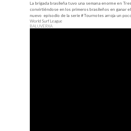
La brigada brasileña tuvo una semana enorme en Trestl
convirtiéndose en los primeros brasileños en ganar 
nuevo episodio de la serie #Tournotes arroja un poco
World Surf League
BALUVERXA