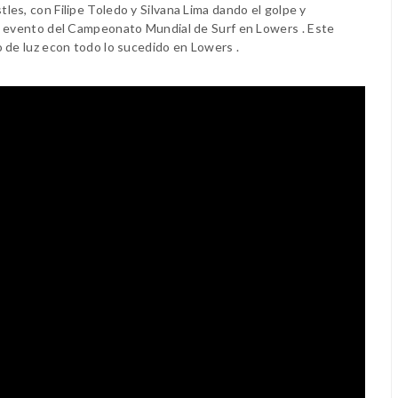
es, con Filipe Toledo y Silvana Lima dando el golpe y
el evento del Campeonato Mundial de Surf en Lowers .
Este
 de luz econ todo lo sucedido en Lowers .