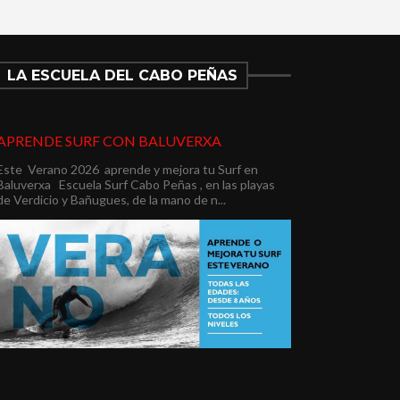
LA ESCUELA DEL CABO PEÑAS
APRENDE SURF CON BALUVERXA
Este Verano 2026 aprende y mejora tu Surf en
Baluverxa Escuela Surf Cabo Peñas , en las playas
de Verdicio y Bañugues, de la mano de n...