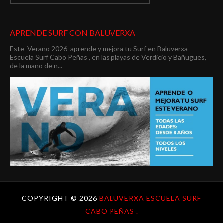
APRENDE SURF CON BALUVERXA
Este Verano 2026 aprende y mejora tu Surf en Baluverxa
Escuela Surf Cabo Peñas , en las playas de Verdicio y Bañugues,
de la mano de n...
COPYRIGHT ©
2026
BALUVERXA ESCUELA SURF
CABO PEÑAS .