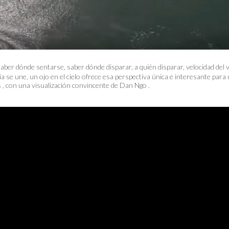
saber dónde sentarse, saber dónde disparar, a quién disparar, velocidad del 
gia se une, un ojo en el cielo ofrece esa perspectiva única e interesante par
 , con una visualización convincente de Dan Ngo .