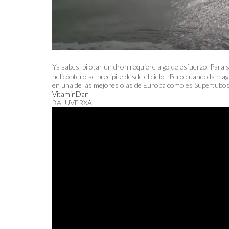
Ya sabes, pilotar un dron requiere algo de esfuerzo. Para 
helicóptero se precipite desde el cielo . Pero cuando la ma
en una de las mejores olas de Europa como es Supertubos
VitaminDan
BALUVERXA