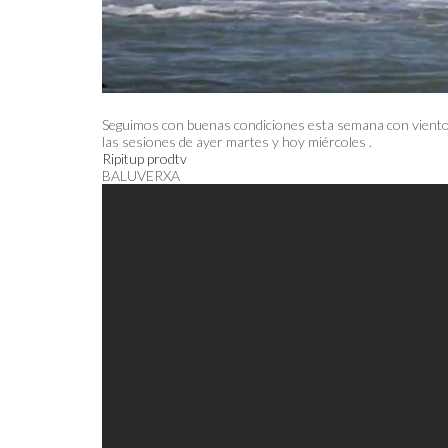
Seguimos con buenas condiciones esta semana con vientos 
las sesiones de ayer martes y hoy miércoles .
Ripitup prodtv
BALUVERXA