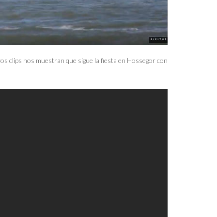
os clips nos muestran que sigue la fiesta en Hossegor con