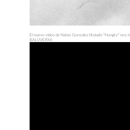
El nuevo vídeo de Natxo Gonzalez titulado "Hungry" nos mu
BALUVERXA