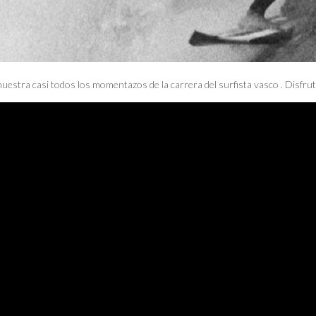
estra casi todos los momentazos de la carrera del surfista vasco . Disfrut