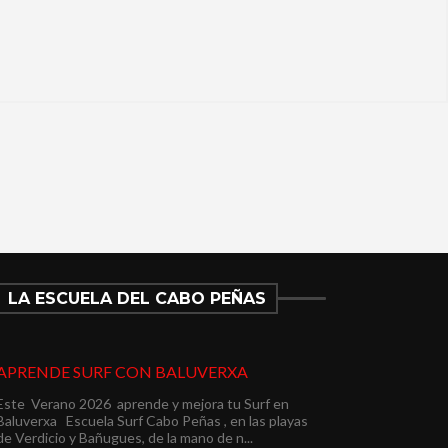
LA ESCUELA DEL CABO PEÑAS
APRENDE SURF CON BALUVERXA
Este Verano 2026 aprende y mejora tu Surf en
Baluverxa Escuela Surf Cabo Peñas , en las playas
de Verdicio y Bañugues, de la mano de n...