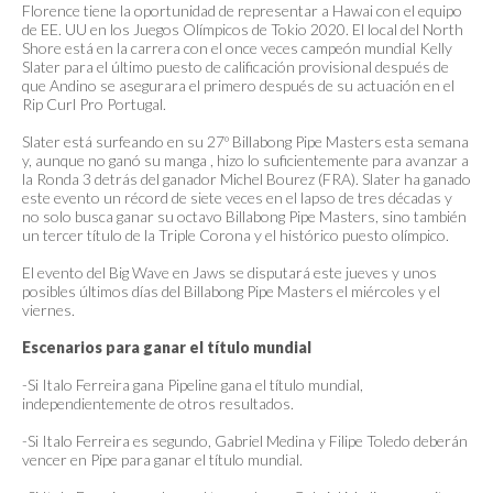
Florence tiene la oportunidad de representar a Hawai con el equipo
de EE. UU en los Juegos Olímpicos de Tokio 2020. El local del North
Shore está en la carrera con el once veces campeón mundial Kelly
Slater para el último puesto de calificación provisional después de
que Andino se asegurara el primero después de su actuación en el
Rip Curl Pro Portugal.
Slater está surfeando en su 27º Billabong Pipe Masters esta semana
y, aunque no ganó su manga , hizo lo suficientemente para avanzar a
la Ronda 3 detrás del ganador Michel Bourez (FRA). Slater ha ganado
este evento un récord de siete veces en el lapso de tres décadas y
no solo busca ganar su octavo Billabong Pipe Masters, sino también
un tercer título de la Triple Corona y el histórico puesto olímpico.
El evento del Big Wave en Jaws se disputará este jueves y unos
posibles últimos días del Billabong Pipe Masters el miércoles y el
viernes.
Escenarios para ganar el título mundial
-Si Italo Ferreira gana Pipeline gana el título mundial,
independientemente de otros resultados.
-Si Italo Ferreira es segundo, Gabriel Medina y Filipe Toledo deberán
vencer en Pipe para ganar el título mundial.