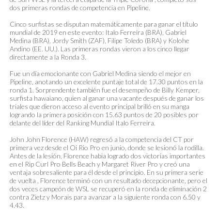
dos primeras rondas de competencia en Pipeline.
Cinco surfistas se disputan matemáticamente para ganar el título
mundial de 2019 en este evento: Italo Ferreira (BRA), Gabriel
Medina (BRA), Jordy Smith (ZAF), Filipe Toledo (BRA) y Kolohe
Andino (EE. UU.). Las primeras rondas vieron a los cinco llegar
directamente a la Ronda 3.
Fue un día emocionante con Gabriel Medina siendo el mejor en
Pipeline, anotando un excelente puntaje total de 17.30 puntos en la
ronda 1. Sorprendente también fue el desempeño de Billy Kemper,
surfista hawaiano, quien al ganar una vacante después de ganar los
triales que dieron acceso al evento principal brilló en su manga
logrando la primera posición con 15.63 puntos de 20 posibles por
delante del líder del Ranking Mundial Italo Ferreira.
John John Florence (HAW) regresó a la competencia del CT por
primera vez desde el Oi Rio Pro en junio, donde se lesionó la rodilla.
Antes de la lesión, Florence habia logrado dos victorias importantes
en el Rip Curl Pro Bells Beach y Margaret River Pro y creó una
ventaja sobresaliente para él desde el principio. En su primera serie
de vuelta , Florence terminó con un resultado decepcionante, pero el
dos veces campeón de WSL se recuperó en la ronda de eliminación 2
contra Zietz y Morais para avanzar a la siguiente ronda con 6.50 y
4.43.