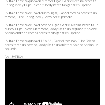
-Si Italo Ferreira queda en el tercer lugar, Gabriel Medina necesita
un segundo y Filipe Toledo y Jordy necesitan ganar en Pipeline
-Si Italo Ferreira ocupa el quinto lugar, Gabriel Medina necesita un
tercero, Filipe un segundo y Jordy ser el primero.
-Si Italo Ferreira ocupa el noveno lugar, Gabriel Medina necesita un
quinto, Filipe Toledo un tercero, Jordy Smith un segundo y Kolohe
Andino entra en escena necesitando ganar en Pipeline
-Si Italo Ferreira queda el 17 o 33 , Gabriel Medina y Filipe Toledo
necesitarán un noveno, Jordy Smith un quinto y Kolohe Andino un
segundo.
BALUVERXA