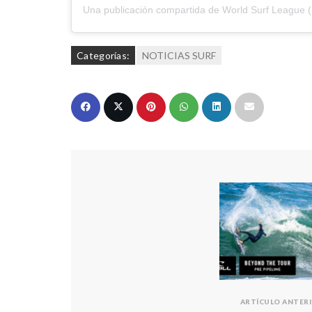
Una publicación compartida de
World Surf League
(
Categorías:
NOTICIAS SURF
ARTÍCULO ANTER