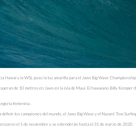
ia Hawai y la WSL puso la luz amarilla para el Jaws Big Wave Championshi
 esperan de 10 metros en Jaws en la isla de Maui. El hawaiano Billy Kemper de
tegoría femenina .
definir los campeones del mundo, el Jaws Big Wave y el Nazaré Tow Surfin
omenzaron el 1 de noviembre y se extenderán hasta el 31 de marzo de 2020.