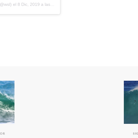
@wsl) el
8 Dic, 2019 a las 6:51 PST
IOR
SI