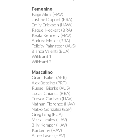
Femenino
Paige Alms (HAV)
Justine Dupont (FRA)
Emily Erickson (HAW)
Raquel Heckert (BRA)
Keala Kennelly (HAV)
Andrea Moller (BRA)
Felicity Palmateer (AUS)
Bianca Valenti (EUA)
Wildcard 1
Wildcard 2
Masculino
Grant Baker (AFR)
Alex Botelho (PRT)
Russell Bierke (AUS)
Lucas Chianca (BRA)
Trevor Carlson (HAV)
Nathan Florence (HAV)
Natxo Gonzalez (ESP)
Greg Long (EUA)
Mark Healey (HAV)
Billy Kemper (HAV)
Kai Lenny (HAV)
Albee Layer (HAV)