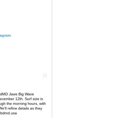
tagram
 cbdMD Jaws Big Wave
ecember 12th. Surf size is
ough the morning hours, with
e'll refine details as they
cbdmd.usa