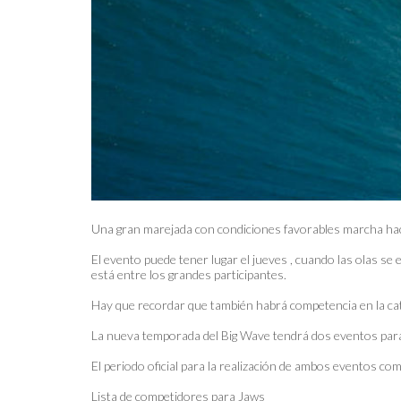
Una gran marejada con condiciones favorables marcha hac
El evento puede tener lugar el jueves , cuando las olas se
está entre los grandes participantes.
Hay que recordar que también habrá competencia en la ca
La nueva temporada del Big Wave tendrá dos eventos para 
El periodo oficial para la realización de ambos eventos c
Lista de competidores para Jaws