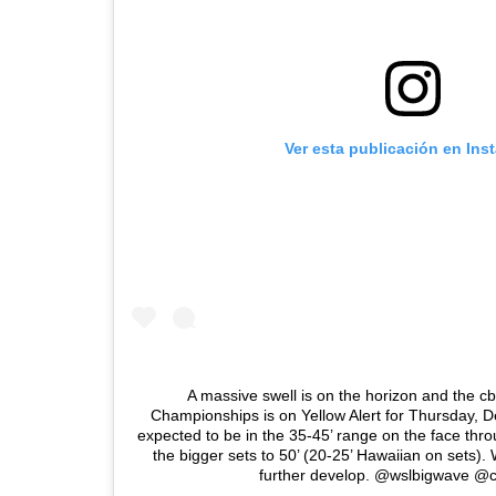
Ver esta publicación en Ins
A massive swell is on the horizon and the
Championships is on Yellow Alert for Thursday, D
expected to be in the 35-45’ range on the face thr
the bigger sets to 50’ (20-25’ Hawaiian on sets). W
further develop. @wslbigwave @