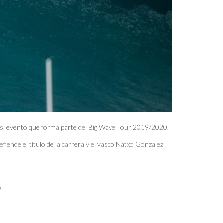
ps, evento que forma parte del Big Wave Tour 2019/2020.
fiende el título de la carrera y el vasco Natxo Gonzalez
g.