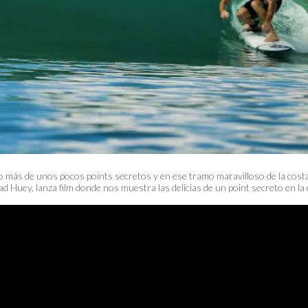
do más de unos pocos points secretos y en ese tramo maravilloso de la cos
uey, lanza film donde nos muestra las delicias de un point secreto en la c