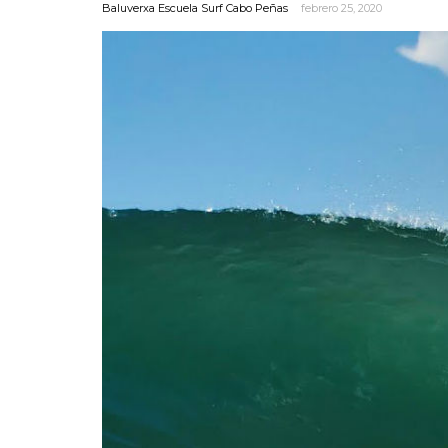
Baluverxa Escuela Surf Cabo Peñas
febrero 25, 2020