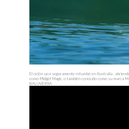
El ciclón uesi seguramente retumbó en Australia , abrien
como Midget Magic, o también conocido como su marca Mad H
BALUVERXA