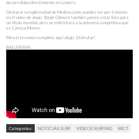
desarrollaba directamente en Lowers.
Destacar la explosividad de Medina como puedes ver por ti mismo
en el video de abajo. Steph Gilmore también parece estar lista para
un título mundial, pero se enfrentará a la potencia competitiva que
es Carissa Moore.
Mira el resumen completo aquí abajo. Disfrutar!
BALUVERXA
Categorías:
NOTICIAS SURF
VIDEOS SURFING
WCT