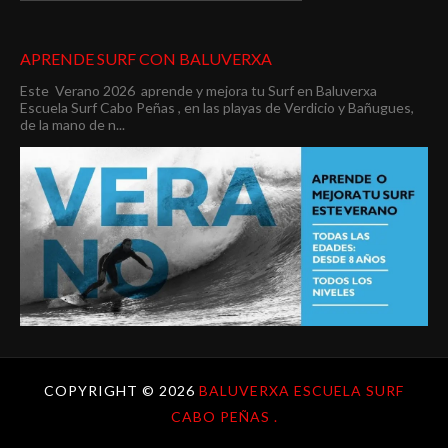
APRENDE SURF CON BALUVERXA
Este Verano 2026 aprende y mejora tu Surf en Baluverxa
Escuela Surf Cabo Peñas , en las playas de Verdicio y Bañugues,
de la mano de n...
COPYRIGHT ©
2026
BALUVERXA ESCUELA SURF
CABO PEÑAS .