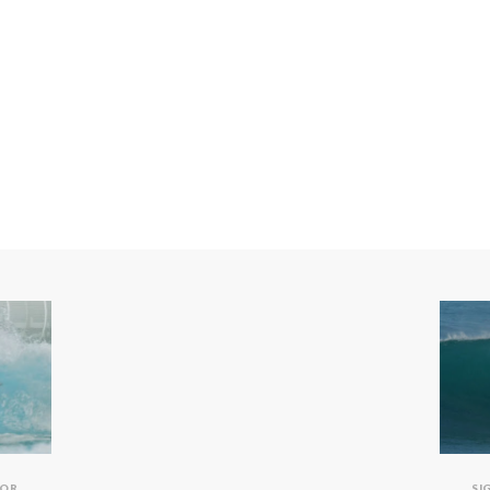
IOR
SI