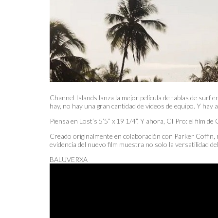
Channel Islands lanza la mejor película de tablas de surf 
hay, no hay una gran cantidad de videos de equipo. Y hay 
Piensa en Lost’s 5’5” x 19 1/4”. Y ahora, CI Pro: el film d
Creado originalmente en colaboración con Parker Coffin, r
evidencia del nuevo film muestra no solo la versatilidad de
BALUVERXA