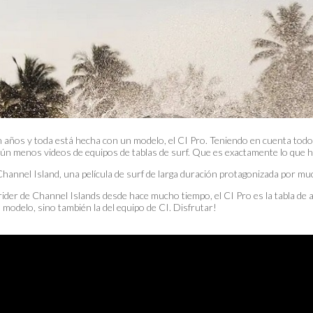
en años y toda está hecha con un modelo, el CI Pro. Teniendo en cuenta todos
aún menos videos de equipos de tablas de surf. Que es exactamente lo que 
e Channel Island, una película de surf de larga duración protagonizada por mu
ider de Channel Islands desde hace mucho tiempo, el CI Pro es la tabla de al
l modelo, sino también la del equipo de CI. Disfrutar!