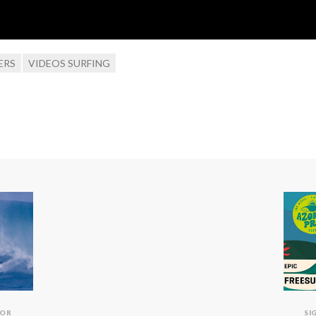
ERS
VIDEOS SURFING
IOR
SI