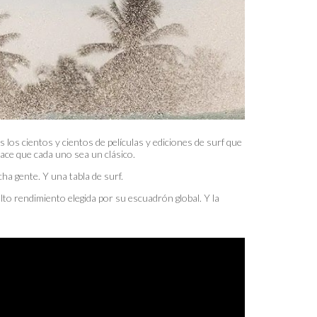
 los cientos y cientos de películas y ediciones de surf que
hace que cada uno sea un clásico.
cha gente. Y una tabla de surf.
to rendimiento elegida por su escuadrón global. Y la