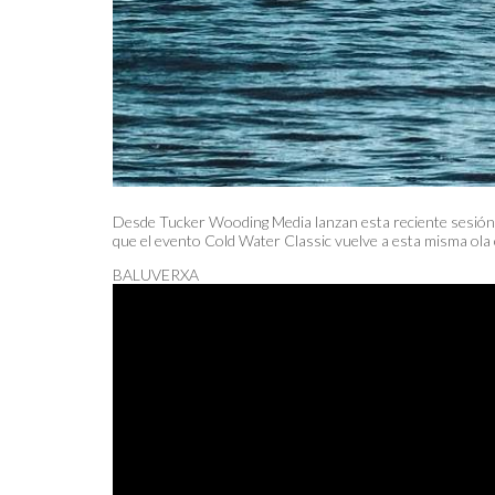
Desde Tucker Wooding Media lanzan esta reciente sesión 
que el evento Cold Water Classic vuelve a esta misma ola
BALUVERXA