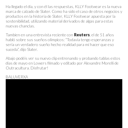
Ha llegado el día, y con él las respuestas, KLLY Footwear es la nueva
marca de calzado de Slater. Como ha sido el caso de otros negocios y
productos en la historia de Slater, KLLY Footwear apuesta por la
sostenibilidad, utilizando material derivados de algas para estas
nuevas chanclas.
Tambien en una entrevista reciente con
Reuters
, el de 51 años
habló sobre sus sueños olímpicos: “Todavía tengo esperanzas y
sería un verdadero sueño hecho realidad para mí hacer que eso
suceda”, dijo Slater.
Abajo podéis ver su nuevo clip entrenando y probando tablas estos
días de mayo en Lowers filmado y editado por Alexandre Morelli de
Outracultura. Disfrutar!
BALUVERXA