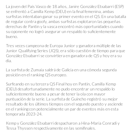
La joven del País Vasco de 18 años, Janire González Etxabarri (ESP)
se enfrentó a Camilla Kemp (DEU) en la final femenina, ambas
surfistas intentaban ganar su primer evento en el QS. En una batalla
de regular contra goofy, ambas surfistas explotaron las pequeñas
derechas de Pantin y la vasca encontró más oportunidades cuando
su oponente no logró asegurar un respaldo lo suficientemente
bueno.
Tres veces campeona de Europa Junior y ganadora múltiple de las
Junior Qualifying Series (JQS), era sólo cuestión de tiempo para que
González Etxabarri se convirtiera en ganadora de QS y hoy era su
día.
La surfista de Zumaia saldrá de Galicia en una cómoda segunda
posición en el ranking QS europeo.
Surfeando en su tercera QS Final hoy en Pantin, Camilla Kemp
(DEU) desafortunadamente no pudo encontrar un respaldo lo
suficientemente bueno a pesar de tener la ola con mayor
puntuación de la serie. La surfista de Guincho registró su mejor
resultado de los últimos tiempos con el segundo puesto y asciende
en el ranking con potencialmente un par de eventos más en esta
temporada 2023-24.
Kemp y González Etxabarri despacharon a Hina-Maria Conradi y
Tessa Thyssen respectivamente en las semifinales.