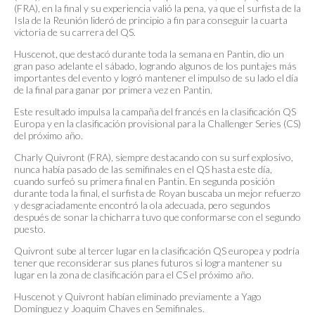
(FRA), en la final y su experiencia valió la pena, ya que el surfista de la
Isla de la Reunión lideró de principio a fin para conseguir la cuarta
victoria de su carrera del QS.
Huscenot, que destacó durante toda la semana en Pantin, dio un
gran paso adelante el sábado, logrando algunos de los puntajes más
importantes del evento y logró mantener el impulso de su lado el día
de la final para ganar por primera vez en Pantin.
Este resultado impulsa la campaña del francés en la clasificación QS
Europa y en la clasificación provisional para la Challenger Series (CS)
del próximo año.
Charly Quivront (FRA), siempre destacando con su surf explosivo,
nunca había pasado de las semifinales en el QS hasta este día,
cuando surfeó su primera final en Pantin. En segunda posición
durante toda la final, el surfista de Royan buscaba un mejor refuerzo
y desgraciadamente encontró la ola adecuada, pero segundos
después de sonar la chicharra tuvo que conformarse con el segundo
puesto.
Quivront sube al tercer lugar en la clasificación QS europea y podría
tener que reconsiderar sus planes futuros si logra mantener su
lugar en la zona de clasificación para el CS el próximo año.
Huscenot y Quivront habían eliminado previamente a Yago
Domínguez y Joaquim Chaves en Semifinales.