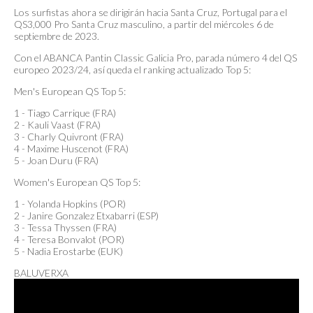
Los surfistas ahora se dirigirán hacia Santa Cruz, Portugal para el
QS3,000 Pro Santa Cruz masculino, a partir del miércoles 6 de
septiembre de 2023.
Con el ABANCA Pantin Classic Galicia Pro, parada número 4 del QS
europeo 2023/24, así queda el ranking actualizado Top 5:
Men's European QS Top 5:
1 - Tiago Carrique (FRA)
2 - Kauli Vaast (FRA)
3 - Charly Quivront (FRA)
4 - Maxime Huscenot (FRA)
5 - Joan Duru (FRA)
Women's European QS Top 5:
1 - Yolanda Hopkins (POR)
2 - Janire Gonzalez Etxabarri (ESP)
3 - Tessa Thyssen (FRA)
4 - Teresa Bonvalot (POR)
5 - Nadia Erostarbe (EUK)
BALUVERXA