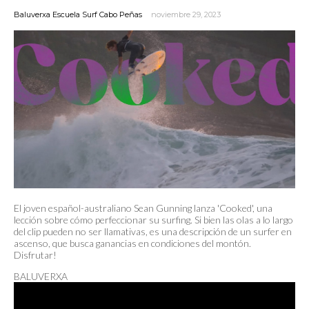
Baluverxa Escuela Surf Cabo Peñas
noviembre 29, 2023
El joven español-australiano Sean Gunning lanza 'Cooked', una
lección sobre cómo perfeccionar su surfing. Si bien las olas a lo largo
del clip pueden no ser llamativas, es una descripción de un surfer en
ascenso, que busca ganancias en condiciones del montón.
Disfrutar!
BALUVERXA