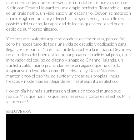
músico en activo que se presenta en un club, este nuevo vídeo de
Katin con Devon Howard es un ejemplo perfecto. Tomando el lugar
de un traje negro, un viejo saxo y un escenario, Devon se mete con
su midlength en una larga derecha. Los giros encajan con fluidez, la
posición del cuerpo, la capacidad de leer lo que viene, es el buen
estilo de surf personificado.
Y como un saxofonista que se apodera del escenario, parece fácil
pero ha necesitado de toda una vida de estudio y dedicación para
llegar a este punto. No es fácil ni de la noche a la mañana. Devon es
un estudioso del buen estilo, un longboarder tradicional puro, un
innovador del equipo de diseño y shape de Channel Islands, un
surfista californiano profundamente arraigado, que ha sabido
inspirarse en leyendas como Phil Edwards y David Nuuhiwa,
manteniendo el espíritu de surfear y crear sus propias líneas
frescas y modernas sin dejar de ser fiel al espíritu estilístico.
Hoy en día hay más surfistas en el agua en todo el mundo que
nunca. Más que nada, lo que los diferencia a todos es el estilo. Mirar
y aprender!
BALUVERXA