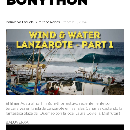
Baluverxa Escuela Surf Cabo Peñas
febrero 11, 2024
El filmer Australino Tim Bonython estuvo recientemente por
tercera vez en la isla de Lanzarote en las Islas Canarias captando la
fantástica olaza del Quemao con la local Laura Coviella. Disfrutar!
BALUVERXA