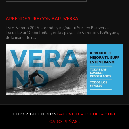
APRENDE SURF CON BALUVERXA
Este Verano 2026 aprende y mejora tu Surf en Baluverxa
Escuela Surf Cabo Peñas , en las playas de Verdicio y Bañugues,
de la mano de n...
COPYRIGHT ©
2026
BALUVERXA ESCUELA SURF
CABO PEÑAS .