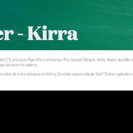
l CT, el Lexus Pipe Pro y el Hurley Pro Sunset Beach, Kelly Slater decidió 
ue tenía en la cadera.
s olas de esta semana en Kirra. En este nuevo clip de Surf Today captado 