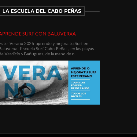
LA ESCUELA DEL CABO PEÑAS
APRENDE SURF CON BALUVERXA
Este Verano 2026 aprende y mejora tu Surf en
Baluverxa Escuela Surf Cabo Peñas , en las playas
de Verdicio y Bañugues, de la mano de n...