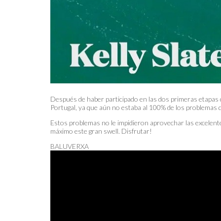
Después de haber participado en las dos primeras etapas de
Portugal, ya que aún no estaba al 100% de los problemas q
Estos problemas no le impidieron aprovechar las excelente
máximo este gran swell. Disfrutar!
BALUVERXA