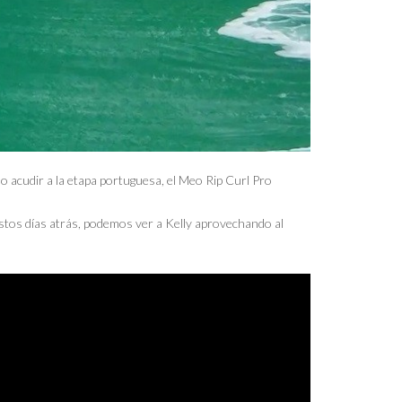
no acudir a la etapa portuguesa, el Meo Rip Curl Pro
estos días atrás, podemos ver a Kelly aprovechando al