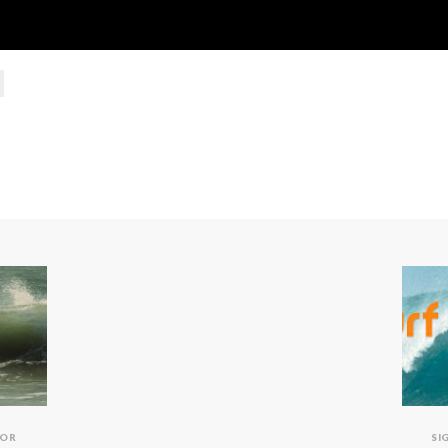
IOR
SI