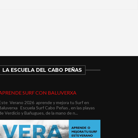
LA ESCUELA DEL CABO PEÑAS
APRENDE SURF CON BALUVERXA
Este Verano 2026 aprende y mejora tu Surf en
Baluverxa Escuela Surf Cabo Peñas , en las playas
de Verdicio y Bañugues, de la mano de n...