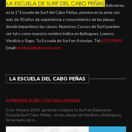
Baluverxa,
es la 1ª Escuela de Surf del Cabo Peñas, pionera en la zona con
más de 30 años de experiencia y conocimiento de las playas
donde impartimos las clases. Nuestros Cursos de Surf pueden
ser tal y como nuestro nombre indica en Bañugues, Luanco,
Verdicio y Xago. Tu Escuela de Surf en Asturias. Tel:
675278899
Email:
verdicio@baluverxa.com
LA ESCUELA DEL CABO PEÑAS
APRENDE SURF CON BALUVERXA
Este Verano 2026 aprende y mejora tu Surf en Baluverxa
Escuela Surf Cabo Peñas , en las playas de Verdicio y Bañugues,
de la mano de n...