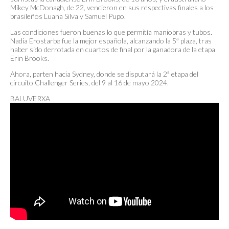
Mikey McDonagh, de 22, vencieron en sus respectivas finales a los
brasileños Luana Silva y Samuel Pupo.
Las condiciones fueron buenas lo que permitía maniobras y tubos.
Nadia Erostarbe fue la mejor española, alcanzando la 5ª plaza, tras
haber sido derrotada en cuartos de final por la ganadora de la etapa
Erin Brooks.
Ahora, parten hacia Sydney, donde se disputará la 2ª etapa del
circuito Challenger Series, del 9 al 16 de mayo 2024.
BALUVERXA