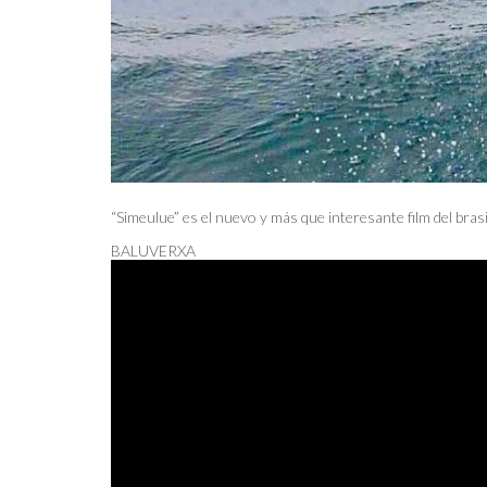
“Simeulue” es el nuevo y más que interesante film del bras
BALUVERXA