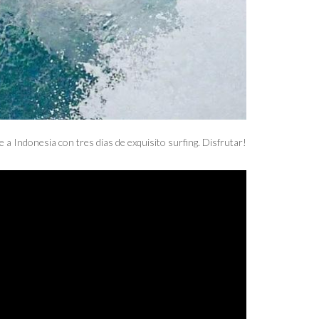
 a Indonesia con tres días de exquisito surfing. Disfrutar!