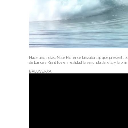
Hace unos días, Nate Florence lanzaba clip que presentaba
de Lance's Right fue en realidad la segunda del día, y la 
BALUVERXA