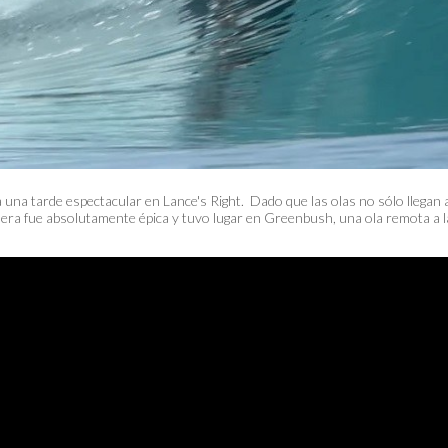
 una tarde espectacular en Lance's Right. Dado que las olas no sólo llegan 
primera fue absolutamente épica y tuvo lugar en Greenbush, una ola remota a 