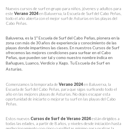
Nuevos cursos de surf en grupo para niños, jóvenes y adultos para
este
Verano 2024
en Baluverxa, la Escuela de Surf del Cabo Peñas,
todo el año abierta con el mejor surf de Asturias en las playas del
Cabo Peñas.
Baluverxa, es la 1ª Escuela de Surf del Cabo Peñas, pionera en la
zona con más de 30 años de experiencia y conocimiento de las
playas donde impartimos las clases. En nuestros Cursos de Surf
ofrecemos las mejores condiciones para surfear en el Cabo
Peñas, que
pueden ser tal y como nuestro nombre indica en
Bañugues, Luanco, Verdicio y Xago. Tu
Escuela de Surf en
Asturias
.
Comenzamos la temporada de
Verano 2024
en Baluverxa, la
Escuela de Surf del Cabo Peñas
, para que sigas surfeando todo el
año en las mejores playas de Asturias
. No dejes escapar esta
oportunidad de iniciarte o mejorar tu surf en las playas del Cabo
Peñas.
Estos nuevos
Cursos de Surf de Verano 2024
están dirigidos a
todas las edades, a partir de 8 años, y niveles desde iniciación hasta
perfeccionamiento
con cinco cursillistas mínimo para realizar la