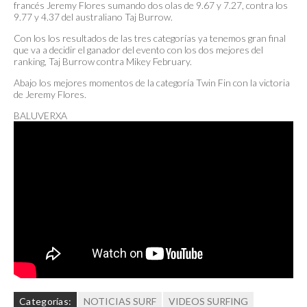
francés Jeremy Flores sumando dos olas de 9.67 y 7.27, contra los
9.77 y 4.37 del australiano Taj Burrow.
Con los los resultados de las tres categorías ya tenemos gran final
que va a decidir el ganador del evento con los dos mejores del
ranking, Taj Burrow contra Mikey February.
Abajo los mejores momentos de la categoría Twin Fin con la victoria
de Jeremy Flores.
BALUVERXA
Categorías:
NOTICIAS SURF
VIDEOS SURFING