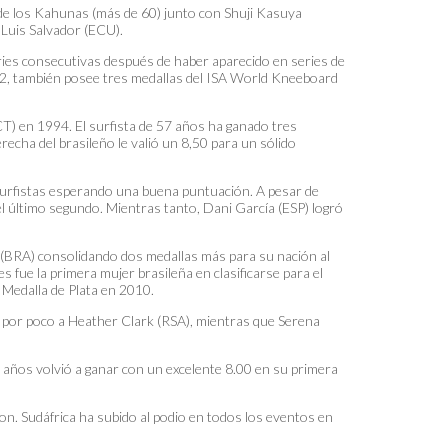
al de los Kahunas (más de 60) junto con Shuji Kasuya
 Luis Salvador (ECU).
eries consecutivas después de haber aparecido en series de
992, también posee tres medallas del ISA World Kneeboard
CT) en 1994. El surfista de 57 años ha ganado tres
echa del brasileño le valió un 8,50 para un sólido
s surfistas esperando una buena puntuación. A pesar de
el último segundo. Mientras tanto, Dani García (ESP) logró
es (BRA) consolidando dos medallas más para su nación al
fue la primera mujer brasileña en clasificarse para el
 Medalla de Plata en 2010.
 por poco a Heather Clark (RSA), mientras que Serena
 años volvió a ganar con un excelente 8.00 en su primera
n. Sudáfrica ha subido al podio en todos los eventos en