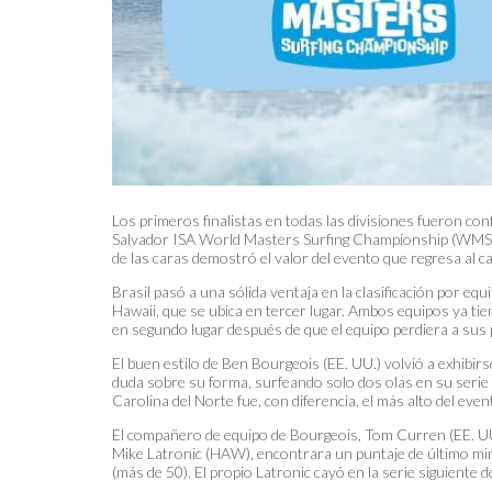
Los primeros finalistas en todas las divisiones fueron conf
Salvador ISA World Masters Surfing Championship (WMSC)
de las caras demostró el valor del evento que regresa al ca
Brasil pasó a una sólida ventaja en la clasificación por e
Hawaii, que se ubica en tercer lugar. Ambos equipos ya tien
en segundo lugar después de que el equipo perdiera a sus 
El buen estilo de Ben Bourgeois (EE. UU.) volvió a exhibir
duda sobre su forma, surfeando solo dos olas en su serie d
Carolina del Norte fue, con diferencia, el más alto del ev
El compañero de equipo de Bourgeois, Tom Curren (EE. UU
Mike Latronic (HAW), encontrara un puntaje de último minu
(más de 50). El propio Latronic cayó en la serie siguiente 