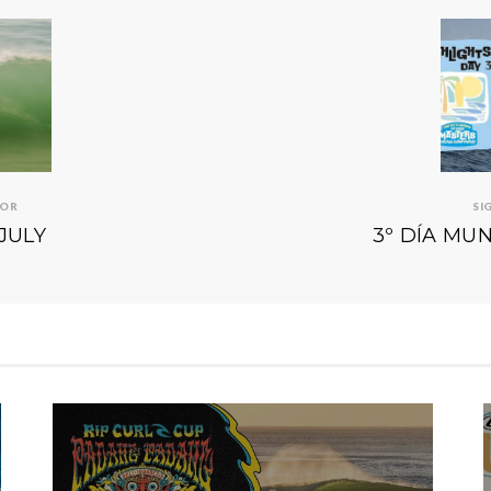
IOR
SI
JULY
3º DÍA MU