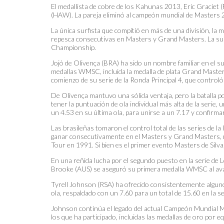
El medallista de cobre de los Kahunas 2013, Eric Graciet (
(HAW). La pareja eliminó al campeón mundial de Masters 20
La única surfista que compitió en más de una división, la
repesca consecutivas en Masters y Grand Masters. La surf
Championship.
Jojó de Olivença (BRA) ha sido un nombre familiar en el s
medallas WMSC, incluida la medalla de plata Grand Masters 
comienzo de su serie de la Ronda Principal 4, que controló 
De Olivença mantuvo una sólida ventaja, pero la batalla p
tener la puntuación de ola individual más alta de la serie
un 4.53 en su última ola, para unirse a un 7.17 y confirm
Las brasileñas tomaron el control total de las series de l
ganar consecutivamente en el Masters y Grand Masters, re
Tour en 1991. Si bien es el primer evento Masters de Silva
En una reñida lucha por el segundo puesto en la serie d
Brooke (AUS) se aseguró su primera medalla WMSC al avan
Tyrell Johnson (RSA) ha ofrecido consistentemente alguno
ola, respaldado con un 7.60 para un total de 15.60 en la se
Johnson continúa el legado del actual Campeón Mundial Ma
los que ha participado, incluidas las medallas de oro por 