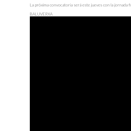
La próxima convocatoria será este jueves con la jornada f
BALUVERXA