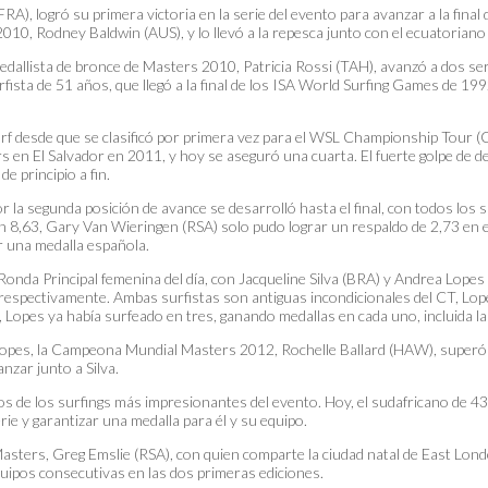
FRA), logró su primera victoria en la serie del evento para avanzar a la fin
10, Rodney Baldwin (AUS), y lo llevó a la repesca junto con el ecuatoriano
 medallista de bronce de Masters 2010, Patricia Rossi (TAH), avanzó a dos s
ista de 51 años, que llegó a la final de los ISA World Surfing Games de 1
urf desde que se clasificó por primera vez para el WSL Championship Tour (
en El Salvador en 2011, y hoy se aseguró una cuarta. El fuerte golpe de der
de principio a fin.
or la segunda posición de avance se desarrolló hasta el final, con todos lo
, un 8,63, Gary Van Wieringen (RSA) solo pudo lograr un respaldo de 2,73 en 
ar una medalla española.
a Ronda Principal femenina del día, con Jacqueline Silva (BRA) y Andrea Lop
spectivamente. Ambas surfistas son antiguas incondicionales del CT, Lopes 
, Lopes ya había surfeado en tres, ganando medallas en cada uno, incluida la
e Lopes, la Campeona Mundial Masters 2012, Rochelle Ballard (HAW), superó
zar junto a Silva.
s de los surfings más impresionantes del evento. Hoy, el sudafricano de 43
rie y garantizar una medalla para él y su equipo.
sters, Greg Emslie (RSA), con quien comparte la ciudad natal de East Londo
equipos consecutivas en las dos primeras ediciones.