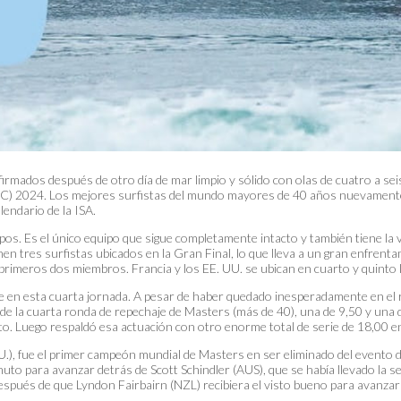
irmados después de otro día de mar limpio y sólido con olas de cuatro a seis 
 2024. Los mejores surfistas del mundo mayores de 40 años nuevamente t
lendario de la ISA.
quipos. Es el único equipo que sigue completamente intacto y también tiene l
en tres surfistas ubicados en la Gran Final, lo que lleva a un gran enfrenta
primeros dos miembros. Francia y los EE. UU. se ubican en cuarto y quinto 
se en esta cuarta jornada. A pesar de haber quedado inesperadamente en el r
e la cuarta ronda de repechaje de Masters (más de 40), una de 9,50 y una de 
ento. Luego respaldó esa actuación con otro enorme total de serie de 18,00 e
.), fue el primer campeón mundial de Masters en ser eliminado del evento
to para avanzar detrás de Scott Schindler (AUS), que se había llevado la s
después de que Lyndon Fairbairn (NZL) recibiera el visto bueno para avanzar 