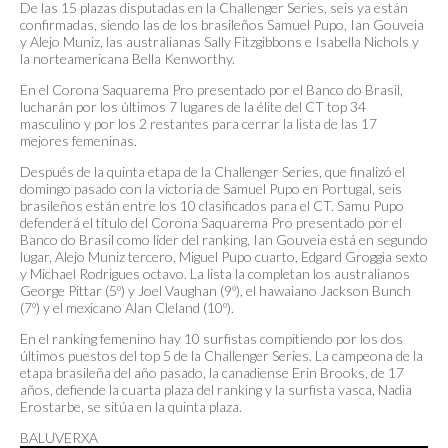
De las 15 plazas disputadas en la Challenger Series, seis ya están
confirmadas, siendo las de los brasileños Samuel Pupo, Ian Gouveia
y Alejo Muniz, las australianas Sally Fitzgibbons e Isabella Nichols y
la norteamericana Bella Kenworthy.
En el Corona Saquarema Pro presentado por el Banco do Brasil,
lucharán por los últimos 7 lugares de la élite del CT top 34
masculino y por los 2 restantes para cerrar la lista de las 17
mejores femeninas.
Después de la quinta etapa de la Challenger Series, que finalizó el
domingo pasado con la victoria de Samuel Pupo en Portugal, seis
brasileños están entre los 10 clasificados para el CT. Samu Pupo
defenderá el título del Corona Saquarema Pro presentado por el
Banco do Brasil como líder del ranking, Ian Gouveia está en segundo
lugar, Alejo Muniz tercero, Miguel Pupo cuarto, Edgard Groggia sexto
y Michael Rodrigues octavo. La lista la completan los australianos
George Pittar (5º) y Joel Vaughan (9º), el hawaiano Jackson Bunch
(7º) y el mexicano Alan Cleland (10º).
En el ranking femenino hay 10 surfistas compitiendo por los dos
últimos puestos del top 5 de la Challenger Series. La campeona de la
etapa brasileña del año pasado, la canadiense Erin Brooks, de 17
años, defiende la cuarta plaza del ranking y la surfista vasca, Nadia
Erostarbe, se sitúa en la quinta plaza.
BALUVERXA