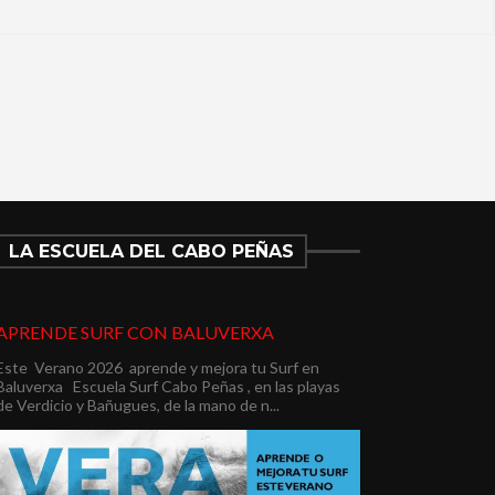
LA ESCUELA DEL CABO PEÑAS
APRENDE SURF CON BALUVERXA
Este Verano 2026 aprende y mejora tu Surf en
Baluverxa Escuela Surf Cabo Peñas , en las playas
de Verdicio y Bañugues, de la mano de n...