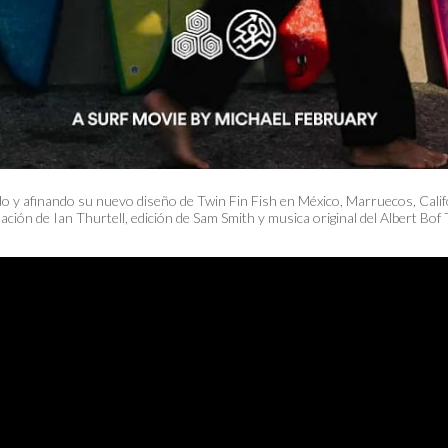
do y afinando su nuevo diseño de Twin Fin Fish en México, Marruecos, Calif
ción de Ian Thurtell, edición de Sam Smith y musica original del Albert Bof 