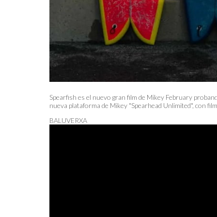
Spearfish es el nuevo gran film de Mikey February proban
nueva plataforma de Mikey "Spearhead Unlimited", con filma
BALUVERXA