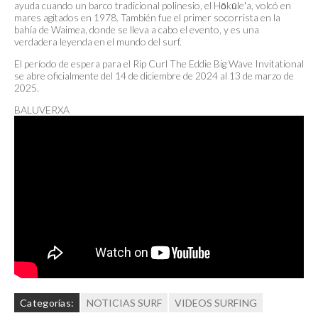
ayuda cuando un barco tradicional polinesio, el Hōkūleʻa, volcó en
mares agitados en 1978. También fue el primer socorrista en la
bahía de Waimea, donde se lleva a cabo el evento, y es una
verdadera leyenda en el mundo del surf.
El período de espera para el Rip Curl The Eddie Big Wave Invitational
se abre oficialmente del 14 de diciembre de 2024 al 13 de marzo de
2025.
BALUVERXA
Categorías:
NOTICIAS SURF
VIDEOS SURFING