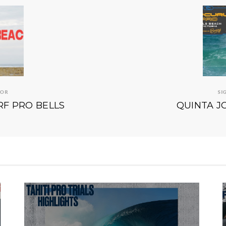
IOR
SI
RF PRO BELLS
QUINTA J