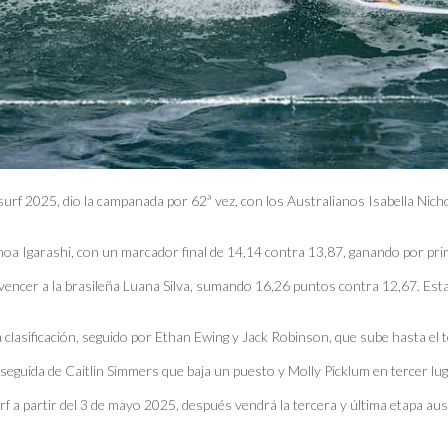
e surf 2025, dio la campanada por 62ª vez, con los Australianos Isabella Ni
noa Igarashi, con un marcador final de 14,14 contra 13,87, ganando por pri
r y vencer a la brasileña Luana Silva, sumando 16,26 puntos contra 12,67. E
la clasificación, seguido por Ethan Ewing y Jack Robinson, que sube hasta el 
 seguida de Caitlin Simmers que baja un puesto y Molly Picklum en tercer lu
rf a partir del 3 de mayo 2025, después vendrá la tercera y última etapa au