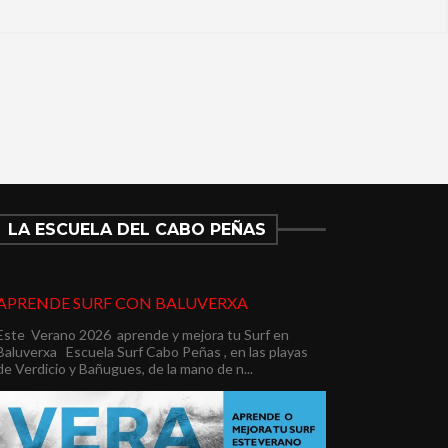
LA ESCUELA DEL CABO PEÑAS
APRENDE SURF CON BALUVERXA
Este Verano 2026 aprende y mejora tu Surf en
Baluverxa Escuela Surf Cabo Peñas , en las playas
de Verdicio y Bañugues, de la mano de n...