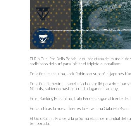
El Rip Curl Pro Bells Beach, la quinta etapa del mundial d
codiciados del surf para iniciar el triplete australiano.
En la final masculina, Jack Robinson superó al japonés Ka
En la final femenina, Isabella Nichols brilló para domina
Nichols, subiendo hasta el cuarto lugar del ranking.
En el Ranking Masculino, Italo Ferreira sigue al frente de 
En las chicas la nueva líder es la Hawaiana Gabriela Byant
El Gold Coast Pro será la próxima etapa del mundial del su
temporada.