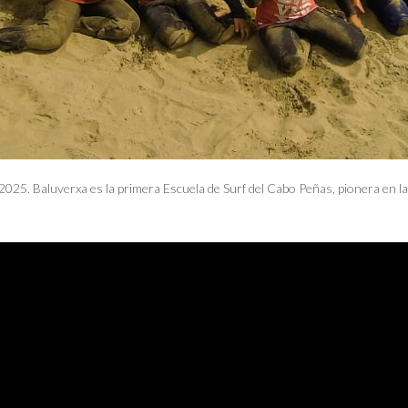
25. Baluverxa es la primera Escuela de Surf del Cabo Peñas, pionera en l