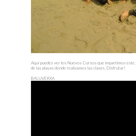
Aquí puedes ver los Nuevos Cursos que impartimos este 20
de las playas donde realizamos las clases. Disfrutar!
BALUVERXA