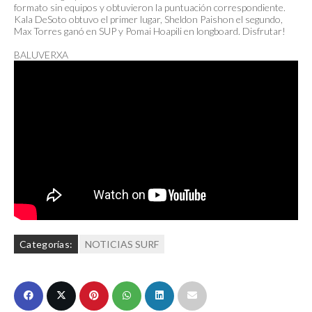
formato sin equipos y obtuvieron la puntuación correspondiente.
Kala DeSoto obtuvo el primer lugar, Sheldon Paishon el segundo,
Max Torres ganó en SUP y Pomai Hoapili en longboard. Disfrutar!
BALUVERXA
Categorías:
NOTICIAS SURF