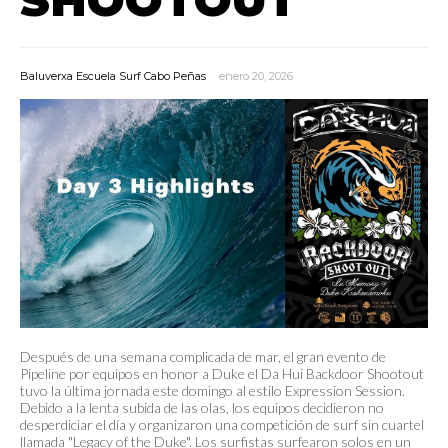
Baluverxa Escuela Surf Cabo Peñas
enero 20, 2026
Después de una semana complicada de mar, el gran evento de
Pipeline por equipos en honor a Duke el Da Hui Backdoor Shootout
tuvo la última jornada este domingo al estilo Expression Session.
Debido a la lenta subida de las olas, los equipos decidieron no
desperdiciar el día y organizaron una competición de surf sin cuartel
llamada "Legacy of the Duke". Los surfistas surfearon solos en un