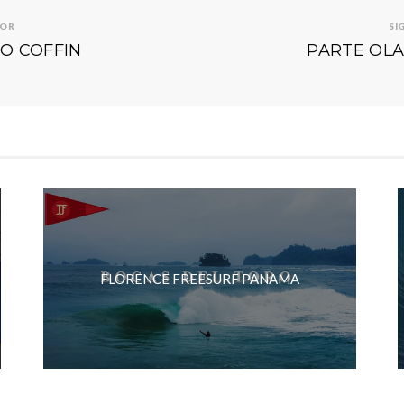
IOR
SI
O COFFIN
PARTE OLA
FLORENCE FREESURF PANAMA