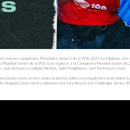
o nuevos campeones Mundiales Juniors de la WSL 2025 en Filipinas, con vi
 Mundial Junior de la WSL tras superar a la Campeona Mundial Junior de 2
, que incluyen a Isabella Nichols, Sally Fitzgibbons, Joel Parkinson y más.
omenzando como un tiro sobre la bocina sobre su compatriota australiano L
Tanto Huppatz como Henry obtienen una ruta directa a la Challenger Series 2