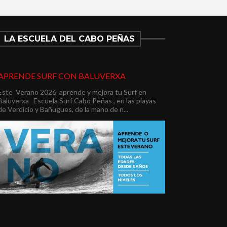
LA ESCUELA DEL CABO PEÑAS
APRENDE SURF CON BALUVERXA
Este Verano 2026 aprende y mejora tu Surf en
Baluverxa Escuela Surf Cabo Peñas , en las playas
de Verdicio y Bañugues, de la mano de n...