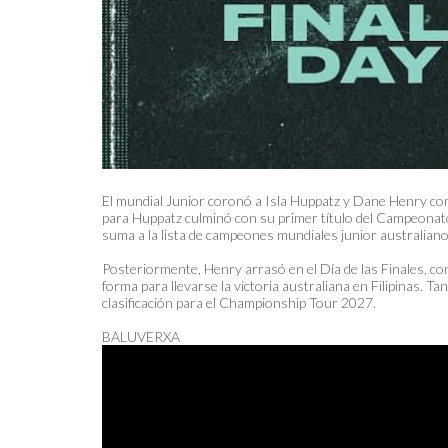
El mundial Junior coronó a Isla Huppatz y Dane Henry com
para Huppatz culminó con su primer título del Campeonato
suma a la lista de campeones mundiales junior australianos
Posteriormente, Henry arrasó en el Día de las Finales, c
forma para llevarse la victoria australiana en Filipinas. 
clasificación para el Championship Tour 2027.
BALUVERXA