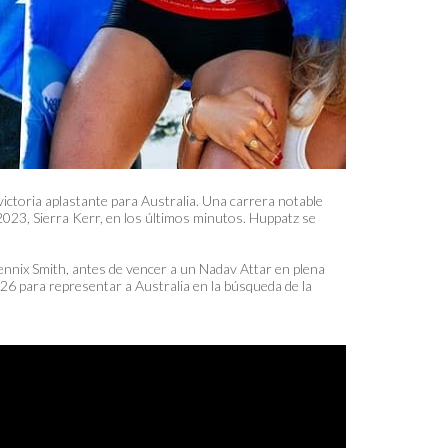
ctoria aplastante para Australia. Una carrera notable
023, Sierra Kerr, en los últimos minutos. Huppatz se
ennix Smith, antes de vencer a un Nadav Attar en plena
026 para representar a Australia en la búsqueda de la