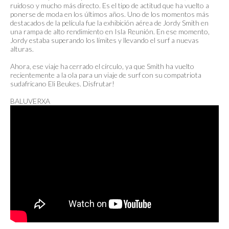
ruidoso y mucho más directo. Es el tipo de actitud que ha vuelto a
ponerse de moda en los últimos años. Uno de los momentos más
destacados de la película fue la exhibición aérea de Jordy Smith en
una rampa de alto rendimiento en Isla Reunión. En ese momento,
Jordy estaba superando los límites y llevando el surf a nuevas
alturas.
Ahora, ese viaje ha cerrado el círculo, ya que Smith ha vuelto
recientemente a la ola para un viaje de surf con su compatriota
sudafricano Eli Beukes. Disfrutar!
BALUVERXA