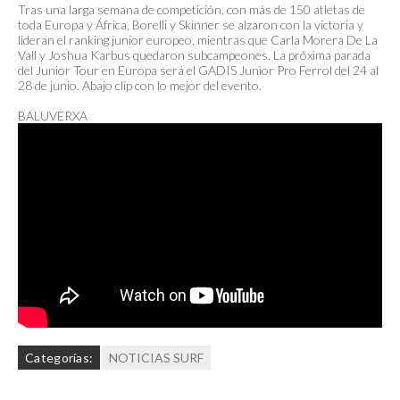
Tras una larga semana de competición, con más de 150 atletas de
toda Europa y África, Borelli y Skinner se alzaron con la victoria y
lideran el ranking junior europeo, mientras que Carla Morera De La
Vall y Joshua Karbus quedaron subcampeones. La próxima parada
del Junior Tour en Europa será el GADIS Junior Pro Ferrol del 24 al
28 de junio. Abajo clip con lo mejor del evento.
BALUVERXA
Categorías:
NOTICIAS SURF