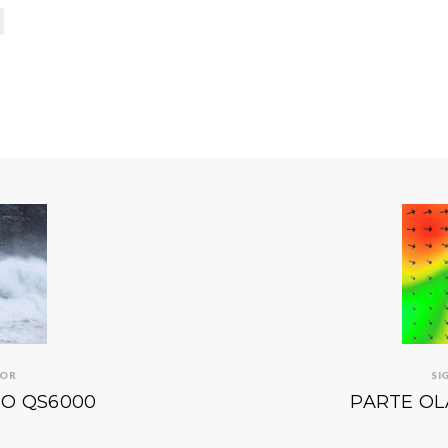
IOR
SI
DO QS6000
PARTE OL