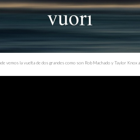
nde vemos la vuelta de dos grandes como son Rob Machado y Taylor Knox a la 