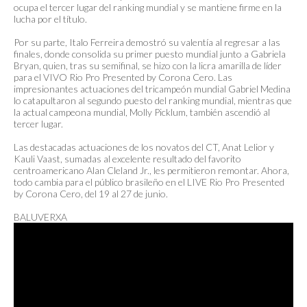
ocupa el tercer lugar del ranking mundial y se mantiene firme en la
lucha por el título.
Por su parte, Italo Ferreira demostró su valentía al regresar a las
finales, donde consolida su primer puesto mundial junto a Gabriela
Bryan, quien, tras su semifinal, se hizo con la licra amarilla de líder
para el VIVO Rio Pro Presented by Corona Cero. Las
impresionantes actuaciones del tricampeón mundial Gabriel Medina
lo catapultaron al segundo puesto del ranking mundial, mientras que
la actual campeona mundial, Molly Picklum, también ascendió al
tercer lugar.
Las destacadas actuaciones de los novatos del CT, Anat Lelior y
Kauli Vaast, sumadas al excelente resultado del favorito
centroamericano Alan Cleland Jr., les permitieron remontar. Ahora,
todo cambia para el público brasileño en el LIVE Rio Pro Presented
by Corona Cero, del 19 al 27 de junio.
BALUVERXA