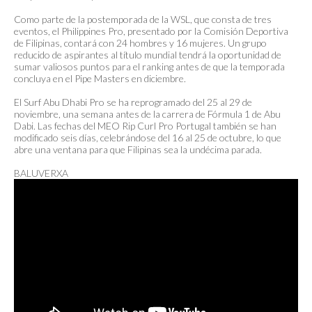
Como parte de la postemporada de la WSL, que consta de tres
eventos, el Philippines Pro, presentado por la Comisión Deportiva
de Filipinas, contará con 24 hombres y 16 mujeres. Un grupo
reducido de aspirantes al título mundial tendrá la oportunidad de
sumar valiosos puntos para el ranking antes de que la temporada
concluya en el Pipe Masters en diciembre.
El Surf Abu Dhabi Pro se ha reprogramado del 25 al 29 de
noviembre, una semana antes de la carrera de Fórmula 1 de Abu
Dabi. Las fechas del MEO Rip Curl Pro Portugal también se han
modificado seis días, celebrándose del 16 al 25 de octubre, lo que
abre una ventana para que Filipinas sea la undécima parada.
BALUVERXA