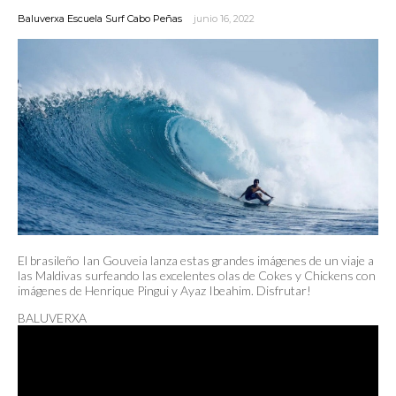
Baluverxa Escuela Surf Cabo Peñas
junio 16, 2022
El brasileño Ian Gouveia lanza estas grandes imágenes de un viaje a
las Maldivas surfeando las excelentes olas de Cokes y Chickens con
imágenes de Henrique Pingui y Ayaz Ibeahim. Disfrutar!
BALUVERXA