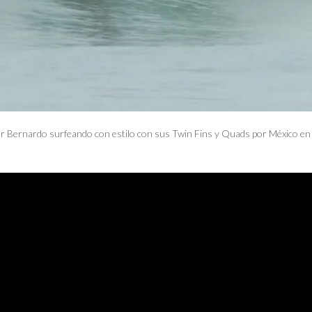
tor Bernardo surfeando con estilo con sus Twin Fins y Quads por México en 