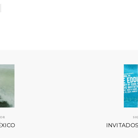
IOR
SI
XICO
INVITADOS