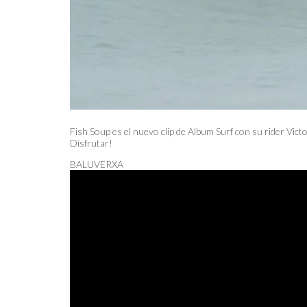
Fish Soup es el nuevo clip de Album Surf con su rider Vic
Disfrutar!
BALUVERXA