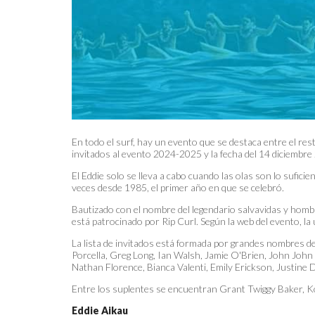
En todo el surf, hay un evento que se destaca entre el res
invitados al evento 2024-2025 y la fecha del 14 diciembr
El Eddie solo se lleva a cabo cuando las olas son lo sufici
veces desde 1985, el primer año en que se celebró.
Bautizado con el nombre del legendario salvavidas y hombre
está patrocinado por Rip Curl. Según la web del evento, l
La lista de invitados está formada por grandes nombres de
Porcella, Greg Long, Ian Walsh, Jamie O'Brien, John Joh
Nathan Florence, Bianca Valenti, Emily Erickson, Justin
Entre los suplentes se encuentran Grant Twiggy Baker, 
Eddie Aikau