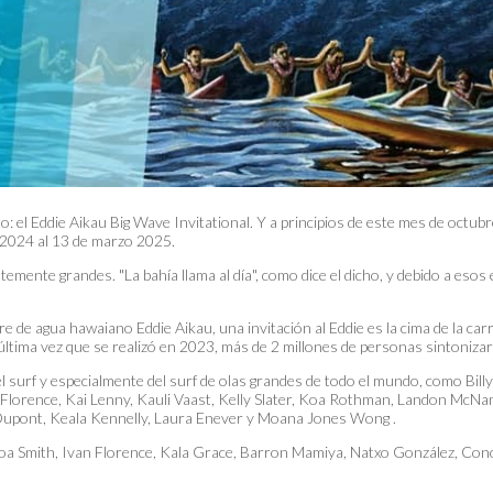
to: el Eddie Aikau Big Wave Invitational. Y a principios de este mes de octu
e 2024 al 13 de marzo 2025.
entemente grandes. "La bahía llama al día", como dice el dicho, y debido a eso
 de agua hawaiano Eddie Aikau, una invitación al Eddie es la cima de la carr
a última vez que se realizó en 2023, más de 2 millones de personas sintoniz
l surf y especialmente del surf de olas grandes de todo el mundo, como Bill
n Florence, Kai Lenny, Kauli Vaast, Kelly Slater, Koa Rothman, Landon Mc
e Dupont, Keala Kennelly, Laura Enever y Moana Jones Wong .
Koa Smith, Ivan Florence, Kala Grace, Barron Mamiya, Natxo González, Co