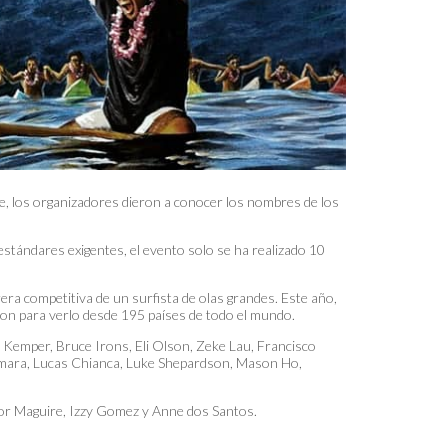
bre, los organizadores dieron a conocer los nombres de los
s estándares exigentes, el evento solo se ha realizado 10
era competitiva de un surfista de olas grandes. Este año,
aron para verlo desde 195 países de todo el mundo.
y Kemper, Bruce Irons, Eli Olson, Zeke Lau, Francisco
Namara, Lucas Chianca, Luke Shepardson, Mason Ho,
nor Maguire, Izzy Gomez y Anne dos Santos.