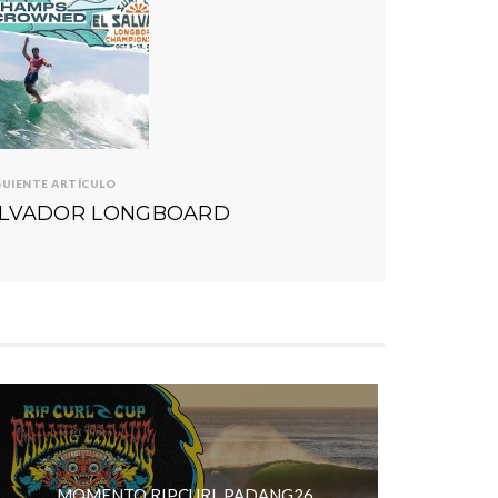
GUIENTE ARTÍCULO
SALVADOR LONGBOARD
MOMENTO RIPCURL PADANG26