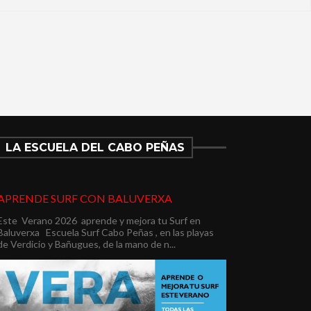
LA ESCUELA DEL CABO PEÑAS
APRENDE SURF CON BALUVERXA
Este Verano 2026 aprende y mejora tu Surf en
Baluverxa Escuela Surf Cabo Peñas , en las playas
de Verdicio y Bañugues, de la mano de n...