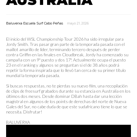
Baluverxa Escuela Surf Cabo Peñas
mayo 21, 2026
El inicio del WSL Championship Tour 2026 ha sido irregular para
Jordy Smith. Tras pasar gran parte de la temporada pasada con el
maillot amarillo de líder, terminando tercero después de perder
contra Griffin en las finales en Cloudbreak, Jordy ha comenzado su
campaña con un 9º puesto y dos 17º. Actualmente ocupa el puesto
23 en el ranking y algunos se preguntan si el de 38 años podrá
repetir la forma inspirada que lo llevó tan cerca de su primer título
mundial la temporada pasada.
Si buscas respuestas, no te pierdas su nuevo film, una recopilación
de clips de freesurf grabados durante su estancia en Australia en los
últimos dos meses. Desde dominar DBah hasta dar una lección
magistral en algunos de los points de derechas del norte de Nueva
Gales del Sur, no cabe duda de que este sudafricano tiene lo que se
necesita. Disfrutar!
BALUVERXA