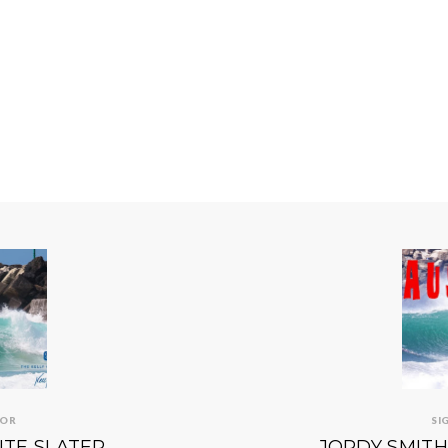
IOR
SI
TE SLATER
JORDY SMITH